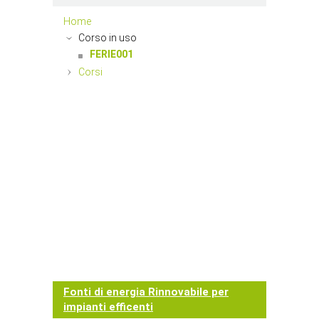
Home
Corso in uso
FERIE001
Corsi
Fonti di energia Rinnovabile per
impianti efficenti