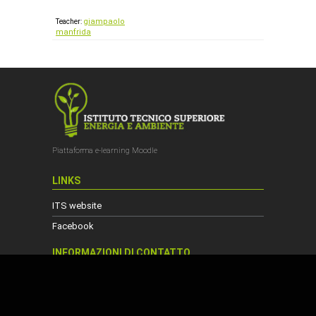
giampaolo
Teacher:
manfrida
Piattaforma e-learning Moodle
LINKS
ITS website
Facebook
INFORMAZIONI DI CONTATTO
Viale Matteotti, 15 - 53034 Colle di Val
d'Elsa - SIENA
www.its-energiaeambiente.it