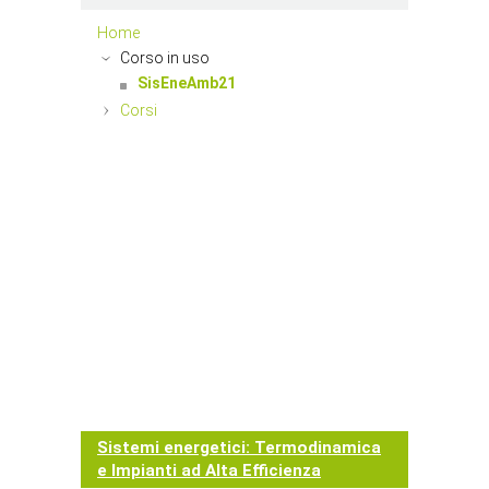
Home
Corso in uso
SisEneAmb21
Corsi
Sistemi energetici: Termodinamica
e Impianti ad Alta Efficienza