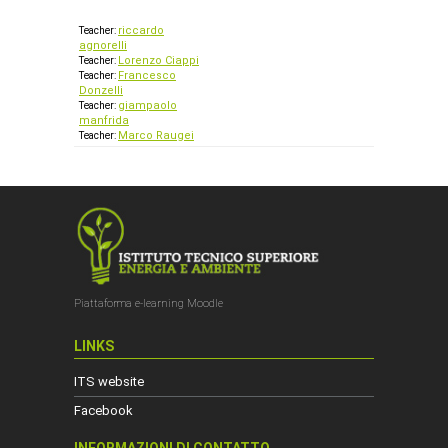
riccardo
Teacher:
agnorelli
Lorenzo Ciappi
Teacher:
Francesco
Teacher:
Donzelli
giampaolo
Teacher:
manfrida
Marco Raugei
Teacher:
Piattaforma e-learning Moodle
LINKS
ITS website
Facebook